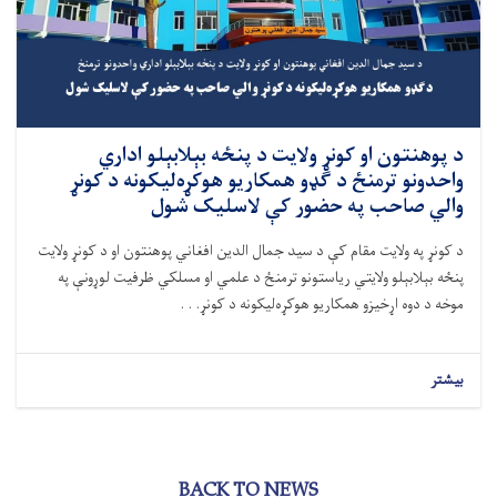
د پوهنتون او کونړ ولايت د پنځه بېلابېلو اداري
واحدونو ترمنځ د گډو همکاريو هوکړه‌ليکونه د کونړ
والي صاحب په حضور کې لاسليک شول
د کونړ په ولايت مقام کې د سيد جمال الدين افغاني پوهنتون او د کونړ ولايت
پنځه بېلابېلو ولايتي رياستونو ترمنځ د علمي او مسلکي ظرفيت لوړونې په
موخه د دوه اړخيزو همکاريو هوکړه‌ليکونه د کونړ. . .
بیشتر
BACK TO NEWS