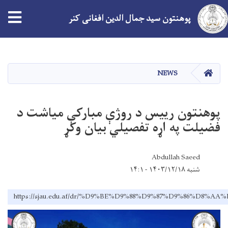
پوهنتون سید جمال الدین افغانی کنر
Skip
to
main
صفحه اصلی
NEWS
content
پوهنتون رييس د روژې مبارکې مياشت د
فضيلت په اړه تفصيلي بيان وکړ
Abdullah Saeed
شنبه ۱۴۰۳/۱۲/۱۸ - ۱۴:۱
https://sjau.edu.af/dr/%D9%BE%D9%88%D9%87%D9%86