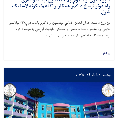
د پوهنتون او د کونړ ولايت د درې بېلابېلو اداري
واحدونو ترمنځ د گډو همکاريو تفاهم‌ليکونه لاسليک
شول
نن ورځ
د سيد جمال الدين افغاني پوهنتون او د کونړ ولايت
درې(۳)
بېلابېلو
ولايتي رياستونو ترمنځ د علمي او مسلکي ظرفيت لوړونې په موخه د دوه
اړخيزو همکاريو
تفاهم
‌ليکونه د
علمي مرستيال او د
پ. . .
بیشتر
دوشنبه ۱۴۰۵/۵/۱۲ - ۱۰:۳۵