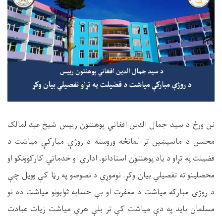
نن ورځ د سيد جمال الدين افغاني
پوهنتون رييس شيخ عبدالمالک
محسن د ماسپښين تر لمانځه وروسته د روژې مبارکې مياشت د
فضيلت په تړاو د ياد پوهنتون استادانو، اداري
او خدماتي
کارکوونکو او
محصلينو ته تفصيلي بيان وکړ
.
نوموړي د نصوصو په رڼا کې وويل چې
د
روژې مبارک
ه
مياشت د مغفرت او
بې
حسابه ثوابونو
مياشت ده نو
مسلمان بايد په دې مياشت کې تر بلې هرې
مياشت
زيات عبادت