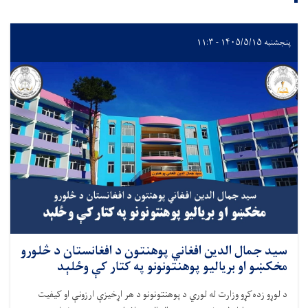
پنجشنبه ۱۴۰۵/۵/۱۵ - ۱۱:۳
سید جمال الدین افغاني پوهنتون د افغانستان د څلورو
مخکښو او برياليو پوهنتونونو په کتار کې وځلېد
د لوړو زده‌کړو وزارت له لوري د پوهنتونونو د هر اړخيزې ارزونې او کيفيت