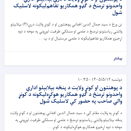
واحدونو ترمنځ د گډو همکاريو تفاهم‌ليکونه لاسليک
شول
نن ورځ
د سيد جمال الدين افغاني پوهنتون او د کونړ ولايت
درې(۳)
بېلابېلو
ولايتي رياستونو ترمنځ د علمي او مسلکي ظرفيت لوړونې په موخه د دوه
اړخيزو همکاريو
تفاهم
‌ليکونه د
علمي مرستيال او د
پ. . .
بیشتر
دوشنبه ۱۴۰۵/۵/۱۲ - ۱۰:۳۵
د پوهنتون او کونړ ولايت د پنځه بېلابېلو اداري
واحدونو ترمنځ د گډو همکاريو هوکړه‌ليکونه د کونړ
والي صاحب په حضور کې لاسليک شول
د کونړ په ولايت مقام کې د سيد جمال الدين افغاني پوهنتون او د کونړ ولايت
پنځه بېلابېلو ولايتي رياستونو ترمنځ د علمي او مسلکي ظرفيت لوړونې په
موخه د دوه اړخيزو همکاريو هوکړه‌ليکونه د کونړ. . .