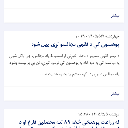
بیشتر
چهارشنبه ۱۴۰۵/۵/۷ - ۱۰:۳۹
پوهنتون کې د فقهي مجالسو لړۍ پيل شوه
د مهمو فقهي مسا
ي
لو د بحث، څېړنې او استنباط
ي
اد مجالس، چې ټاکل شوې
په م
ي
اشت کې
به
دوه ځله
په
پوهنتون
کې ترسره
کېږ
ي، نن
ي
ې پران
ي
سته وشوه
.
ي
اد مجالس د لوړو زده کړو محترم وزارت په هدا
ي
ت د. . .
بیشتر
دوشنبه ۱۴۰۵/۵/۵ - ۱۵:۳۸
له زراعت پوهنځي څخه ۸۹ تنه محصلين فارغ او د