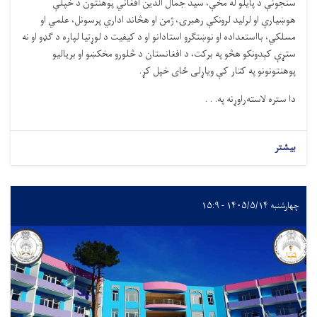
سنجونې د پايلو له مخې، سيد جمال الدین افغاني پوهنتون د خپلې
هوښيارې او لرليد لرونکې رهبرۍ، ژمن او هڅاند اداري پرسونل، علمي او
مسلکي، بااستعداده او نوښتگرو استادانو او د کيفيت د لوړتيا لپاره د گډو او نه
ستړې کېدونکو هڅو په برکت، د افغانستان د څلورو مخکښو او برياليو
پوهنتونونو په کتار کې وياړلی ځای خپل کړ
.
دا ستره لاسته‌راوړنه په. . .
بیشتر
چهارشنبه ۱۴۰۵/۵/۱۴ - ۱۵:۹