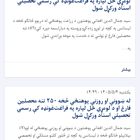
لومړي ځل لپاره په فراغت‌غونډه کې رسمي تحصيلي
اسناد ورکړل شول
سيد جمال الدين افغاني پوهنتون د زراعت پوهنځي له
درېوو څانگو
څخه
د
لېسانس په کچه تر
لوړو زده
کړو وروسته
په ديارلسمه دوره کې
(
۸۹
)
تنه
محصلين فارغ او ټولنې
ته د
خدمت
په موخه
وړاندې
شو
ل
.
په. . .
بیشتر
یکشنبه ۱۴۰۵/۵/۴ - ۱۴:۴۹
له ښوونې او روزنې پوهنځي څخه ۲۵۰ تنه محصلين
فارغ او د لومړي ځل لپاره په فراغت‌غونډه کې رسمي
تحصيلي اسناد ورکړل شول
سيد جمال الدين افغاني پوهنتون د ښوونې او روزنې پوهنځي له اوو(۷)
بېلابېلو څانگو څخه د لېسانس په کچه تر څلور کلنو مسلکي او تخصصي