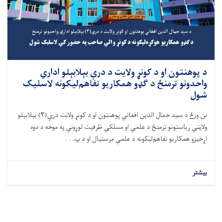
د پوهنتون او د کونړ ولايت د درې بېلابېلو اداري
واحدونو ترمنځ د گډو همکاريو تفاهم‌ليکونه لاسليک
شول
نن ورځ
د سيد جمال الدين افغاني پوهنتون او د کونړ ولايت
درې(۳)
بېلابېلو
ولايتي رياستونو ترمنځ د علمي او مسلکي ظرفيت لوړونې په موخه د دوه
اړخيزو همکاريو
تفاهم
‌ليکونه د
علمي مرستيال او د
پ. . .
بیشتر