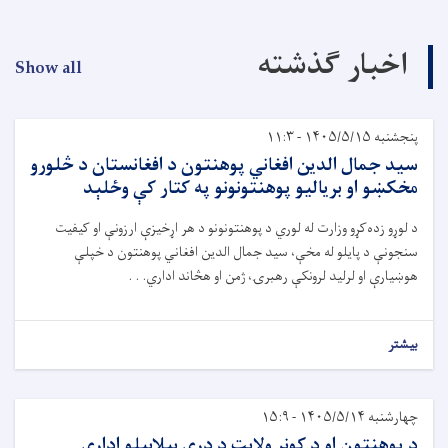
اخبار گذشته
Show all
پنجشنبه ۱۴۰۵/۵/۱۵ - ۱۱:۳
سید جمال الدین افغاني پوهنتون د افغانستان د څلورو
مخکښو او برياليو پوهنتونونو په کتار کې وځلېد
د لوړو زده‌کړو وزارت له لوري د پوهنتونونو د هر اړخيزې ارزونې او کيفيت
سنجونې د پايلو له مخې، سيد جمال الدین افغاني پوهنتون د خپلې
هوښيارې او لرليد لرونکې رهبرۍ، ژمن او هڅاند اداري. . .
بیشتر
چهارشنبه ۱۴۰۵/۵/۱۴ - ۱۵:۹
د پوهنتون او د کونړ ولايت د درې بېلابېلو اداري