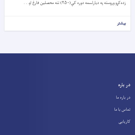
زده‌کړو وروسته په ديارلسمه دوره کې(
۲۵۰)
تنه محصلين فارغ او. . .
بیشتر
در باره
در باره ما
تماس با ما
کاریابی