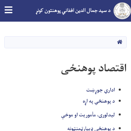
tion
د سید جمال الدین افغاني پوهنتون کونړ
اصلي
منځپانګه
دانګل
کور
اقتصاد پوهنځی
اداري جوړښت
د پوهنځي په اړه
لیدلوری، مأموریت او موخې
د پوهنځي ډیپارټمنټونه