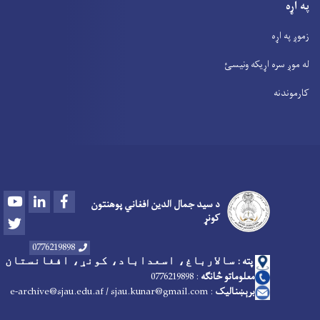
په اړه
زموږ په اړه
له موږ سره اړیکه ونیسئ
کارموندنه
Youtube
LinkedIn
Facebook
د سید جمال الدین افغاني پوهنتون
کونړ
Twitter
0776219898
پته :
سالارباغ، اسعداباد، کونړ، افغانستان
معلوماتو څانګه
:
6219898
7
07
برېښنالیک
: e-archive@sjau.edu.af / sjau.kunar@gmail.com