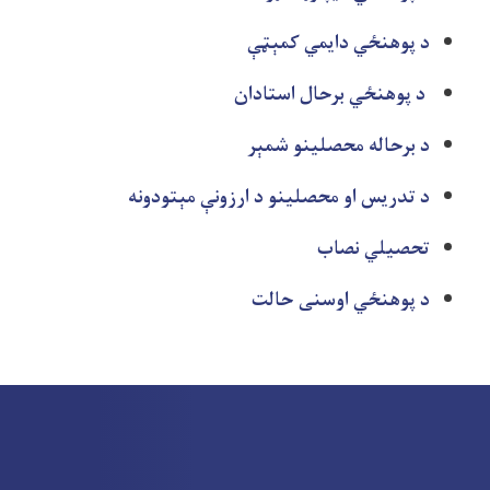
د پوهنځي دايمي کمېټې
د پوهنځي برحال استادان
د برحاله محصلینو شمېر
د تدریس او محصلینو د ارزونې مېتودونه
تحصیلي نصاب
د پوهنځي اوسنی حالت