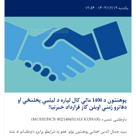
یکشنبه ۱۴۰۳/۱۲/۱۹ - ۱۲:۵۴
پوهنتون د 1404 مالي کال لپاره د لیلیې پخلنځي او
دفاترو ژمني اوبلن گاز قرارداد خبرتیا!
داوطلبۍ شمېر
ه:
(MOHE/NCB 002/1404/SJAU/ KUNAR)
سید جمال الدین افغاني پوهنتون ټولو هغو
په شرایطو برابر
و
داوطلبانو ته بلنه