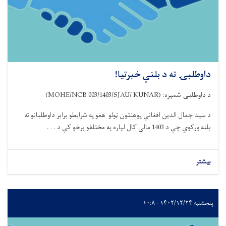
داوطلبۍ ته د بلنې خبرتیا!
د داوطلبۍ شمېره
:
(MOHE/NCB 003/1403/SJAU/ KUNAR)
د سید جمال الدین افغاني پوهنتون ټولو هغو په شرایطو برابر داوطلبانو ته
بلنه ورکوي
چې د 1403 مالي کال لپاره په مختلفو برخو کې د . . .
بیشتر
پنجشنبه ۱۴۰۲/۱۲/۲۴ - ۱۰:۸