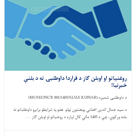
روغنیاتو او اوبلن گاز د قراردا داوطلبۍ ته د بلنې
خبرتیا!
د داوطلبۍ شمېره
:
(MOHE/NCB 001/1403/SJAU/ KUNAR)
د سید جمال الدین افغاني پوهنتون ټولو هغو په شرایطو برابرو داوطلبانو ته
بلنه ورکوي، چې د 1403 مالي کال لپاره د روغنیاتو او اوبلن گاز . . .