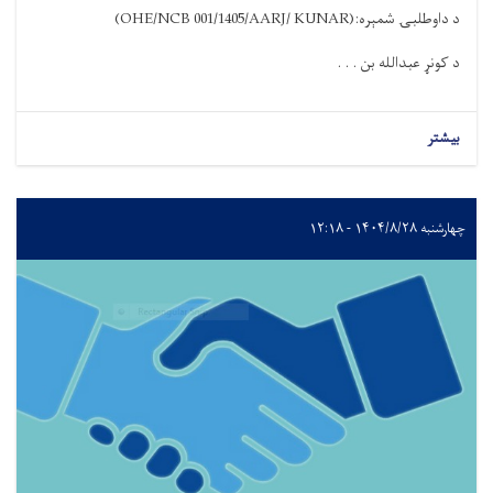
د داوطلبۍ شمېره
:
(OHE/NCB 001/1405/AARJ/ KUNAR)
د کونړ عبدالله بن . . .
بیشتر
چهارشنبه ۱۴۰۴/۸/۲۸ - ۱۲:۱۸