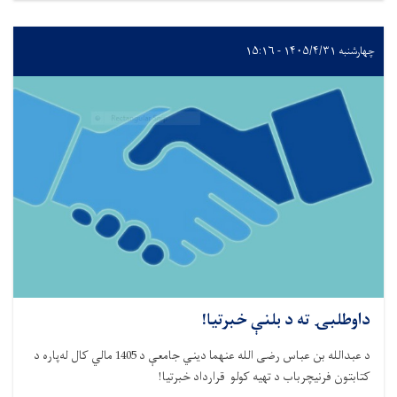
چهارشنبه ۱۴۰۵/۴/۳۱ - ۱۵:۱۶
داوطلبۍ ته د بلنې خبرتیا!
د عبدالله بن عباس رضی الله عنهما دیني جامعې د 1405 مالي کال له‌پاره د
کتابتون فرنیچرباب د تهیه کولو قرارداد خبرتیا
!