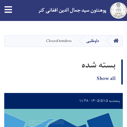
tion
پوهنتون سید جمال الدین افغانی کنر
Skip
to
main
صفحه اصلی
داوطلبی
Closed tenders
content
بسته شده
Show all
پنجشنبه ۱۴۰۵/۵/۱۵ - ۱۱:۳۸