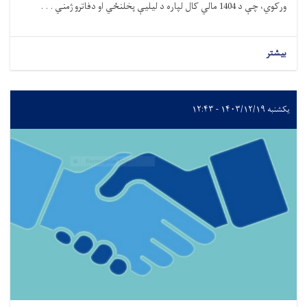
ورکوي
،
چې د 1404 مالي کال لپاره د لیلیې پخلنځي او دفاترو ژمني . . .
بیشتر
یکشنبه ۱۴۰۳/۱۲/۱۹ - ۱۲:۴۳