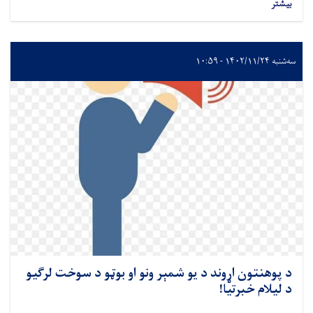
بیشتر
سه‌شنبه ۱۴۰۲/۱۱/۲۴ - ۱۰:۵۹
د پوهنتون اړوند د يو شمېر ونو او بوټو د سوخت لرگيو
د ليلام خبرتيا!