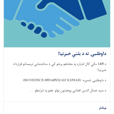
داوطلبۍ ته د بلنې خبرتیا!
د
1405
مالي کال ل
ه‌
پاره په مختلفو برخو کې
د ساختماني
ترمیماتو قرارداد
خبرتیا
!
د داوطلبۍ شمېره
:
(MOHE/NCB 005/1405/SJAU/ KUNAR)
د سید جمال الدین افغاني پوهنتون ټولو هغو په شرایطو . . .
بیشتر