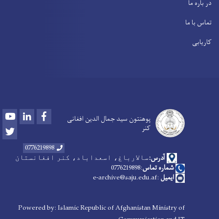
در باره ما
تماس با ما
کاریابی
Youtube
LinkedIn
Facebook
پوهنتون سید جمال الدین افغانی
کنر
Twitter
0776219898
آدرس:
سالارباغ، اسعداباد، کنر افغانستان
شماره تماس
:0776219898
ایمیل
:e-archive@saju.edu.af
Powered by: Islamic Republic of Afghanistan Ministry of