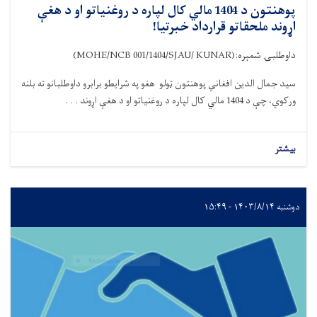
پوهنتون د 1404 مالي کال لپاره د روغنیاتو او د هغې
اړوند ملحقاتو قرارداد خبرتیا!
داوطلبۍ شمېره
:
(MOHE/NCB 001/1404/SJAU/ KUNAR)
سید جمال الدین افغاني پوهنتون ټولو هغو
په شرایطو برابر
و
داوطلبانو ته بلنه
ورکوي
،
چې د 1404 مالي کال لپاره د روغنیاتو او د هغې اړوند . . .
بیشتر
دوشنبه ۱۴۰۳/۸/۱۴ - ۱۵:۴۹