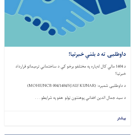
داوطلبۍ ته د بلنې خبرتیا!
د
1404
مالي کال ل
ه‌
پاره په مختلفو برخو کې
د ساختماني
ترمیماتو قرارداد
خبرتیا
!
د داوطلبۍ شمېره
:
(MOHE/NCB 004/1404/SJAU/ KUNAR)
د سید جمال الدین افغاني پوهنتون ټولو هغو په شرایطو . . .
بیشتر