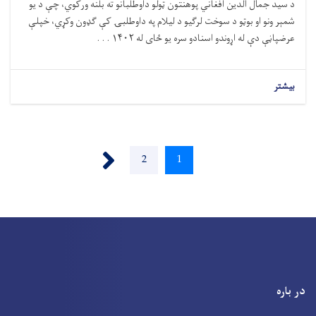
د سيد جمال الدين افغاني پوهنتون ټولو داوطلبانو ته بلنه ورکوي، چې د يو
شمېر ونو او بوټو د سوخت لرگيو د ليلام په داوطلبۍ کې گډون وکړي، خپلې
عرضپاڼې دې له اړوندو اسنادو سره يو ځای له ۱۴۰۲ . . .
بیشتر
Pagination
Next ›
Page
2
Current
1
page
در باره