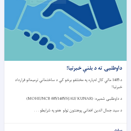
داوطلبۍ ته د بلنې خبرتیا!
د
1405
مالي کال ل
ه‌
پاره په مختلفو برخو کې
د ساختماني
ترمیماتو قرارداد
خبرتیا
!
د داوطلبۍ شمېره
:
(MOHE/NCB 005/1405/SJAU/ KUNAR)
د سید جمال الدین افغاني پوهنتون ټولو هغو په شرایطو . . .
بیشتر