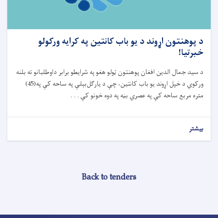
د پوهنتون اړوند د یو باب کانتین په کرايه ورکولو
خبرتيا!
د سید جمال الدین افغان پوهنتون ټولو هغو په شرایطو برابر داوطلبانو ته بلنه
ورکوي د خپل اړوند یو باب کانتین، چې د یارگل‌بېلې په ساحه کې په(45)
متره مربع ساحه کې په عصري بڼه په دوه خونو کې . . .
بیشتر
Back to tenders