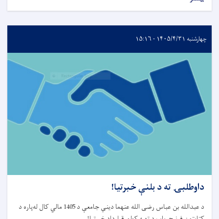
چهارشنبه ۱۴۰۵/۴/۳۱ - ۱۵:۱۶
داوطلبۍ ته د بلنې خبرتیا!
د عبدالله بن عباس رضی الله عنهما دیني جامعې د 1405 مالي کال له‌پاره د
کتابتون فرنیچرباب د تهیه کولو قرارداد خبرتیا
!