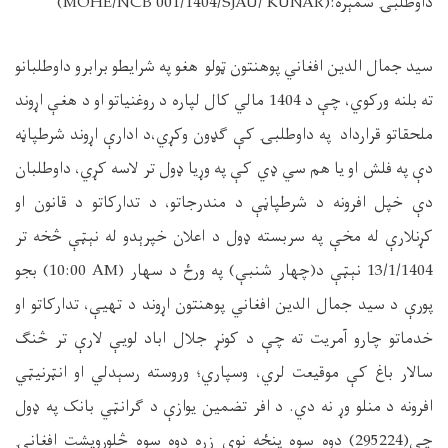
داوطلبۍ شمېره
:
(MOHE/NCB 001/1404/SJAU/ KUNAR)
سید جمال الدین افغاني پوهنتون ټولو هغو
په شرایطو برابر
و
داوطلبانو
ته بلنه ورکوي
،
چې د 1404 مالي کال لپاره د روغنیاتو او د هغې اړوند
ملحقاتو قرارداد په داوطلبۍ کې گډون وکړي،د ادارې اړوند شرطپاڼه
دې په فلش او یا هم سي ډي کې په وړیا ډول تر لاسه کړي
،
داوطلبان
د
ې
خپل
ا
فرونه د
شرطپاڼ
ې
د مندرجاتو، د تدارکاتو د قانون او
کړنلارې
له مخې په سربسته ډول د اعلان خپر
ې
دو له نېټې څخه تر
13/1/1404 نېټې د(چهار شنبې) په ورځ د سهار
(10:00 AM)
بجو
پورې د سید جمال الدین افغاني پوهنتون اړوند د تهیې، تدارکاتو او
خدماتو چارو آمریت ته چې د کونړ جلال اباد لویې لارې تر څنگ
سالار باغ کې موقیعت لري
،
وسپاري
؛
وروسته رس
ې
دلي او انټرنیټي
ا
فرونه د منلو وړ نه دي
.
د
ا
فر تضمین یوازې
د
گرانټي بانک په ډول
چې(295224) دوه سوه پنځه نوي زره دوه سوه څلورویشت افغانۍ