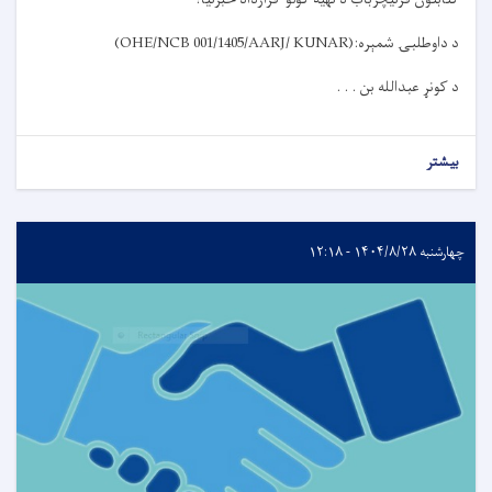
د داوطلبۍ شمېره
:
(OHE/NCB 001/1405/AARJ/ KUNAR)
د کونړ عبدالله بن . . .
بیشتر
چهارشنبه ۱۴۰۴/۸/۲۸ - ۱۲:۱۸