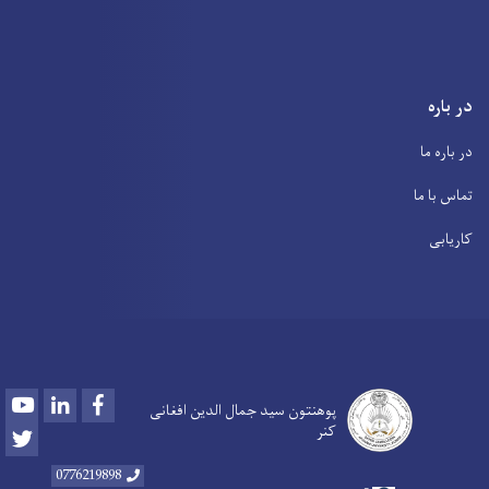
در باره
در باره ما
تماس با ما
کاریابی
Youtube
LinkedIn
Facebook
پوهنتون سید جمال الدین افغانی
کنر
Twitter
0776219898