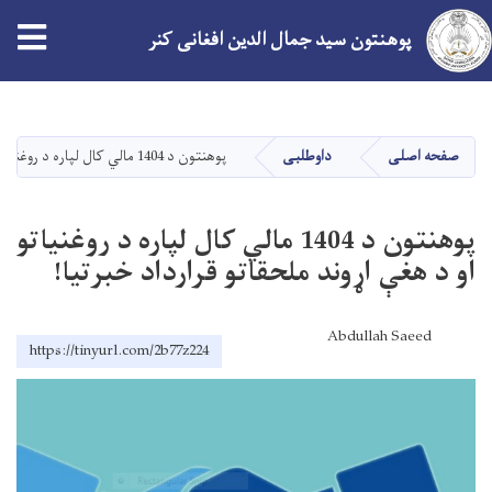
tion
پوهنتون سید جمال الدین افغانی کنر
Skip
to
main
صفحه اصلی
داوطلبی
پوهنتون د 1404 مالي کال لپاره د روغنیاتو او د هغې اړوند ملحقاتو قرارداد خبرتیا!
content
پوهنتون د 1404 مالي کال لپاره د روغنیاتو
او د هغې اړوند ملحقاتو قرارداد خبرتیا!
Abdullah Saeed
https://tinyurl.com/2b77z224