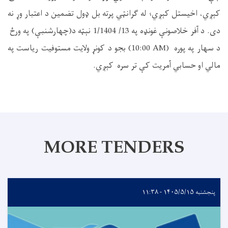
کېږي
،
اخیستل ک
ې
ږي
؛
له گرانټي پرته بل ډول تضمین د اعتبار وړ نه
دی. د آفر خلاصونې غونډه په 13/ 1/1404 نېټه د(چهارشنبې) په ورځ
د سهار په پوره (
10:00 AM
) بجو د کونړ ولايت مستوفيت رياست په
مالي او حسابي آمريت کې تر سره کېږي.
MORE TENDERS
پنجشنبه ۱۴۰۵/۵/۱۵ - ۱۱:۳۸