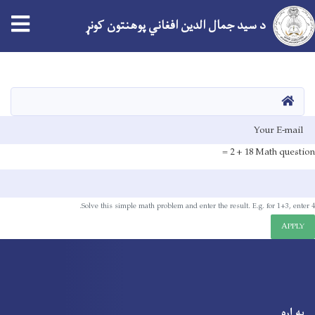
د سید جمال الدین افغاني پوهنتون کونړ
اصلي
منځپانګه
دانګل
کور
E-mai
18 + 2 =
Math question
Solve this simple math problem and enter the result. E.g. for 1+3, enter 4.
APPLY
په اړه