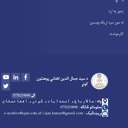
زموږ په اړه
له موږ سره اړیکه ونیسئ
کارموندنه
Youtube
LinkedIn
Facebook
د سید جمال الدین افغاني پوهنتون
کونړ
Twitter
0776219898
پته :
سالارباغ، اسعداباد، کونړ، افغانستان
معلوماتو څانګه
:
6219898
7
07
برېښنالیک
: e-archive@sjau.edu.af / sjau.kunar@gmail.com