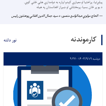
پياوړتيا، پراختيا او معياري کېدو لپاره به دوامدارې هلې ځلې کوي.
د يو پر ځان بسيا، پرمختللي او ښېراز افغانستان په هيله
الحاج مولوي عبدالواسع منصور، د سید جمال الدین افغاني پوهنتون رئیس
کارموندنه
نور دلته
دوشنبه ۱۴۰۳/۹/۱۹ - ۹:۳۷