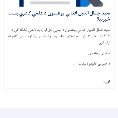
سید جمال الدین افغاني پوهنتون د علمي کادري بست
خبرتیا!
سید جمال الدین افغاني پوهنتون د
لومړي
ځل لپاره په لاندې څانگه کې د
۱۴۰۳هـ
.
ش کال لپاره د دوکتورا، ماسترۍ او لېسانس په کچه علمي کادر ته
اړتیا لري.
د
کرنې
پوهنځی
:
د
حيواني علومو
د
یپار
ت . . .
نور...