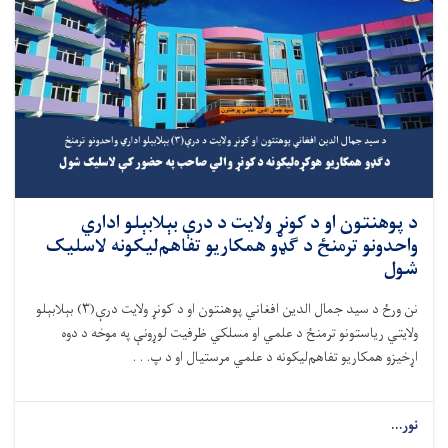
د پوهنتون او د کونړ ولايت د درې بېلابېلو اداري
واحدونو ترمنځ د گډو همکاريو تفاهم‌ليکونه لاسليک
شول
نن ورځ
د سيد جمال الدين افغاني پوهنتون او د کونړ ولايت
درې(۳)
بېلابېلو
ولايتي رياستونو ترمنځ د علمي او مسلکي ظرفيت لوړونې په موخه د دوه
اړخيزو همکاريو
تفاهم
‌ليکونه د
علمي مرستيال او د
پ. . .
نور...