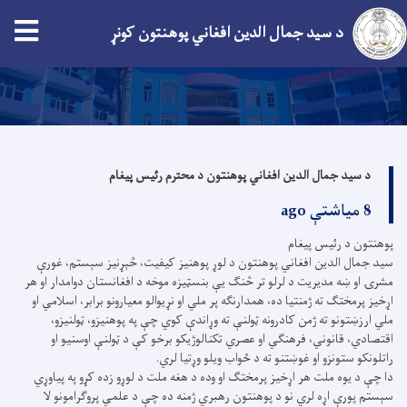
د سید جمال الدین افغاني پوهنتون کونړ
اصلي
منځپانګه
دانګل
د سید جمال الدین افغاني پوهنتون د محترم رئیس پیغام
8 میاشتې ago
پوهنتون د رئيس پيغام
سيد جمال الدين افغاني پوهنتون د لوړ پوهنيز کيفيت، څېړنيز سېستم، غورې
مشرۍ او ښه مدیریت د لرلو تر څنګ يې بنسټيزه موخه د افغانستان دوامدار او هر
اړخيز پرمختګ ته ژمنتيا ده، همدارنګه پر ملي او نړيوالو معيارونو برابر، اسلامي او
ملي ارزښتونو ته ژمن کادرونه ټولنې ته وړاندې کوي چې په پوهنيزو، ټولنیزو،
اقتصادي، قانوني، فرهنګي او عصري تکنالوژيکو برخو کې د ټولنې اوسنيو او
راتلونکو ستونزو او غوښتنو ته د ځواب ويلو وړتيا لري.
دا چې د یوه ملت هر اړخیز پرمختګ او وده د هغه ملت د لوړو زده کړو په پیاوړي
سېستم پورې اړه لري نو د پوهنتون رهبري ژمنه ده چې د علمي پروګرامونو لا