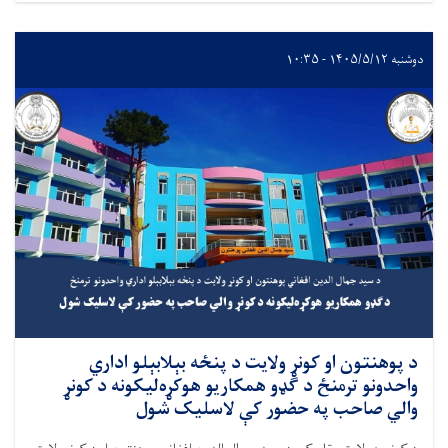
دوشنبه ۱۴۰۵/۵/۱۲ - ۱۰:۳۵
د پوهنتون او کونړ ولايت د پنځه بېلابېلو اداري
واحدونو ترمنځ د گډو همکاريو هوکړه‌ليکونه د کونړ
والي صاحب په حضور کې لاسليک شول