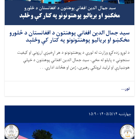
سید جمال الدین افغاني پوهنتون د افغانستان د څلورو
مخکښو او برياليو پوهنتونونو په کتار کې وځلېد
د لوړو زده‌کړو وزارت له لوري د پوهنتونونو د هر اړخيزې ارزونې او کيفيت
سنجونې د پايلو له مخې، سيد جمال الدین افغاني پوهنتون د خپلې
هوښيارې او لرليد لرونکې رهبرۍ، ژمن او هڅاند اداري. . .
نور...
چهارشنبه ۱۴۰۵/۵/۱۴ - ۱۵:۹