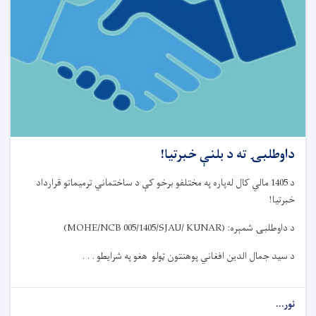
داوطلبۍ ته د بلنې خبرتیا!
د
1405
مالي کال ل
ه‌
پاره په مختلفو برخو کې
د ساختماني
ترمیماتو قرارداد
خبرتیا
!
د داوطلبۍ شمېره
:
(MOHE/NCB 005/1405/SJAU/ KUNAR)
د سید جمال الدین افغاني پوهنتون ټولو هغو په شرایطو . . .
نور...