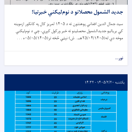
جدید الشمول محصلانو د نوم‌لیکنې خبرتیا!
سيد جمال الدين افغاني پوهنتون ته د
۵
۱۴۰
لمریز کال په کانکور ازموينه
کې بريالیو جدیدالشمول محصل
ي
نو ته خبر ورکول کېږي
،
چې د نوم
لیکنې
موخه
دې
له
(
۰۵
/۱۴
۰۴
/
۲۵
هــ .
ش
)
نېټې څخه تر(۰۵
۰۵
/۱۴
۰۵
/
ه . . .
نور...
یکشنبه ۱۴۰۵/۲/۲۰ - ۱۴:۳۲