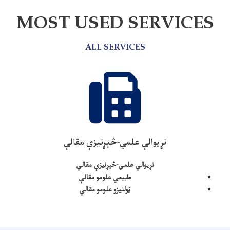
MOST USED SERVICES
ALL SERVICES
نړيوالې علمي-څېړنيزې مقالې
نړيوالې علمي-څېړنيزې مقالې
طبيعي علومو مقالې
ټولنيزو علومو مقالې