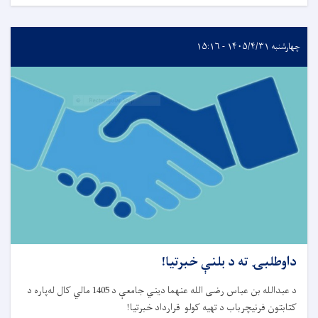
چهارشنبه ۱۴۰۵/۴/۳۱ - ۱۵:۱۶
داوطلبۍ ته د بلنې خبرتیا!
د عبدالله بن عباس رضی الله عنهما دیني جامعې د 1405 مالي کال له‌پاره د
کتابتون فرنیچرباب د تهیه کولو قرارداد خبرتیا
!