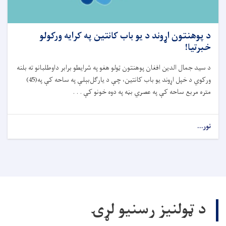
د پوهنتون اړوند د یو باب کانتین په کرايه ورکولو
خبرتيا!
د سید جمال الدین افغان پوهنتون ټولو هغو په شرایطو برابر داوطلبانو ته بلنه
ورکوي د خپل اړوند یو باب کانتین، چې د یارگل‌بېلې په ساحه کې په(45)
متره مربع ساحه کې په عصري بڼه په دوه خونو کې . . .
نور...
د ټولنیز رسنیو لړۍ