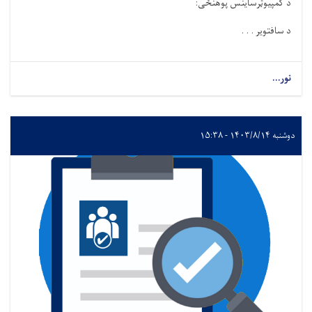
د کمپیوټرساینس
پوهنځی
:
د سافتویر . . .
نور...
دوشنبه ۱۴۰۳/۸/۱۴ - ۱۵:۳۸