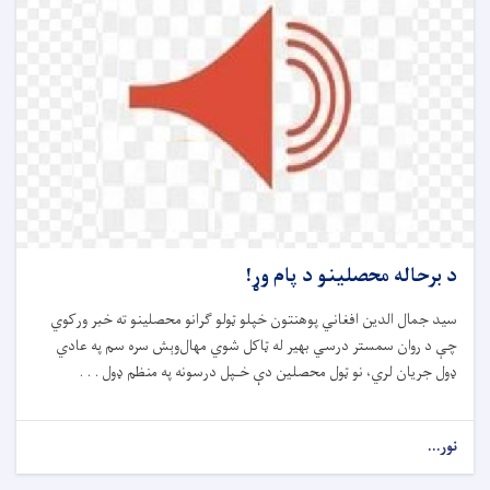
د برحاله محصلینو د پام وړ!
سيد جمال الدين افغاني
پوهنتون
خپلو ټولو
گران
و
محصلینو
ته خبر ورکوي
چې د روان سمستر
درس
ي بهير
له ټاکل شوي مهال
وېش سره سم
په عادي
ډول
جريان لري، نو
ټول
محصلين
دې
خـپل درسون
ه
په منظم ډول . . .
نور...