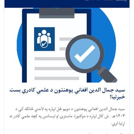
سید جمال الدین افغاني پوهنتون د علمي کادري بست
خبرتیا!
سید جمال الدین افغاني پوهنتون د
دويم
ځل لپاره په لاندې څانگه کې د
۱۴۰۳هـ
.
ش کال لپاره د دوکتورا، ماسترۍ او لېسانس په کچه علمي کادر ته
اړتیا لري.