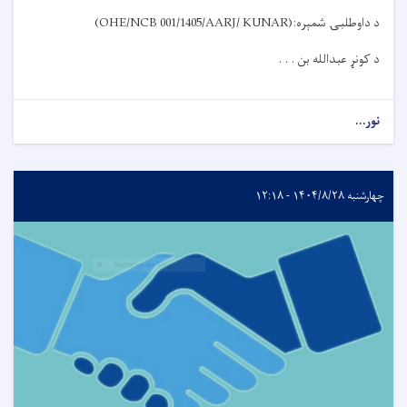
د داوطلبۍ شمېره
:
(OHE/NCB 001/1405/AARJ/ KUNAR)
د کونړ عبدالله بن . . .
نور...
چهارشنبه ۱۴۰۴/۸/۲۸ - ۱۲:۱۸