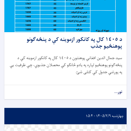
د ١٤٠٥ کال په کانکور ازموينه کې د پنځه‌گونو
پوهنځيو جذب
سيد جمال الدين افغاني پوهنتون د ١٤٠٥ کال په کانکور ازموينه کې د
پنځه‌گونو پوهنځيو لپاره په یادو څانگو کې محصلان جذبوي، چې ظرفيت يې
په پورتني جدول کې کتلی شئ.
نور...
چهارشنبه ۱۴۰۵/۲/۹ - ۱۵:۴