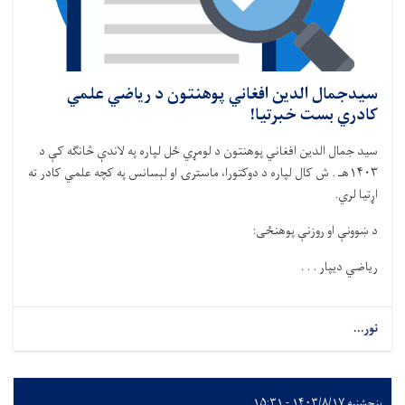
سیدجمال الدین افغاني پوهنتون د رياضي علمي
کادري بست خبرتیا!
سید جمال الدین افغاني پوهنتون د
لومړي
ځل لپاره په لاندې څانگه کې د
۱۴۰۳هـ
.
ش کال لپاره د دوکتورا، ماسترۍ او لېسانس په کچه علمي کادر ته
اړتیا لري.
د
ښوونې او روزنې
پوهنځی
:
رياضي د
یپار . . .
نور...
پنجشنبه ۱۴۰۳/۸/۱۷ - ۱۵:۳۱