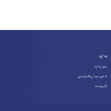
په اړه
زموږ په اړه
له موږ سره اړیکه ونیسئ
کارموندنه