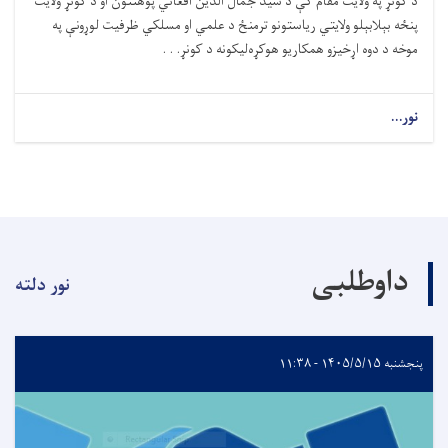
د کونړ په ولايت مقام کې د سيد جمال الدين افغاني پوهنتون او د کونړ ولايت
پنځه بېلابېلو ولايتي رياستونو ترمنځ د علمي او مسلکي ظرفيت لوړونې په
موخه د دوه اړخيزو همکاريو هوکړه‌ليکونه د کونړ. . .
نور...
داوطلبی
نور دلته
پنجشنبه ۱۴۰۵/۵/۱۵ - ۱۱:۳۸