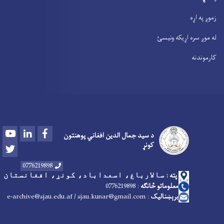
زموږ په اړه
له موږ سره اړیکه ونیسئ
کارموندنه
Youtube
LinkedIn
Facebook
د سید جمال الدین افغاني پوهنتون
کونړ
Twitter
0776219898
پته :
سالارباغ، اسعداباد، کونړ، افغانستان
معلوماتو څانګه
:
6219898
7
07
برېښنالیک
: e-archive@sjau.edu.af / sjau.kunar@gmail.com