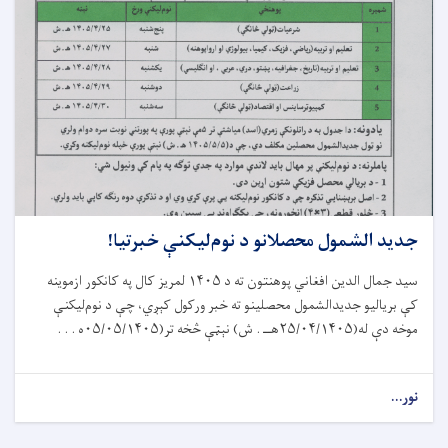
جدید الشمول محصلانو د نوم‌لیکنې خبرتیا!
سيد جمال الدين افغاني پوهنتون ته د
۵
۱۴۰
لمریز کال په کانکور ازموينه
کې بريالیو جدیدالشمول محصل
ي
نو ته خبر ورکول کېږي
،
چې د نوم
لیکنې
موخه
دې
له
(
۰۵
/۱۴
۰۴
/
۲۵
هــ .
ش
)
نېټې څخه تر(۰۵
۰۵
/۱۴
۰۵
/
ه . . .
نور...