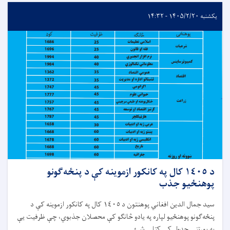
یکشنبه ۱۴۰۵/۲/۲۰ - ۱۴:۳۲
د ١٤٠٥ کال په کانکور ازموينه کې د پنځه‌گونو
پوهنځيو جذب
سيد جمال الدين افغاني پوهنتون د ١٤٠٥ کال په کانکور ازموينه کې د
پنځه‌گونو پوهنځيو لپاره په یادو څانگو کې محصلان جذبوي، چې ظرفيت يې
په پورتني جدول کې کتلی شئ.