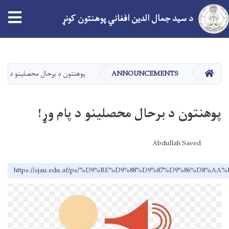
tion
د سید جمال الدین افغاني پوهنتون کونړ
اصلي
منځپانګه
دانګل
کور
ANNOUNCEMENTS
پوهنتون د برحال محصلینو د پام 
پوهنتون د برحال محصلینو د پام وړ!
Abdullah Saeed
https://sjau.edu.af/ps/%D9%BE%D9%88%D9%87%D9%86%