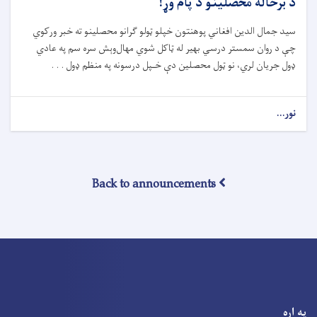
د برحاله محصلینو د پام وړ!
سيد جمال الدين افغاني
پوهنتون
خپلو ټولو
گران
و
محصلینو
ته خبر ورکوي
چې د روان سمستر
درس
ي بهير
له ټاکل شوي مهال
وېش سره سم
په عادي
ډول
جريان لري، نو
ټول
محصلين
دې
خـپل درسون
ه
په منظم ډول . . .
نور...
Back to announcements
په اړه