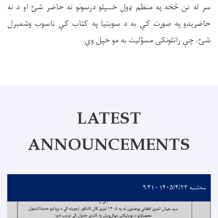
سر له نن څخه په منظم ډول خــپلو درسونو ته حاضر ش
ئ
او د نه
حاضرېدو په صورت کې به د سوبتیا په کتاب کې ناسوب وشمېرل
ش
ئ،
چې راتلونکی مسؤليت به
مو خپل وي
.
LATEST
ANNOUNCEMENTS
سه‌شنبه ۱۴۰۵/۴/۲۳ - ۹:۴۱