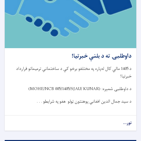
داوطلبۍ ته د بلنې خبرتیا!
د
1405
مالي کال ل
ه‌
پاره په مختلفو برخو کې
د ساختماني
ترمیماتو قرارداد
خبرتیا
!
د داوطلبۍ شمېره
:
(MOHE/NCB 005/1405/SJAU/ KUNAR)
د سید جمال الدین افغاني پوهنتون ټولو هغو په شرایطو . . .
نور...