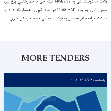
ولايت مستوفیت کې په 1404/9/19 نېټه چې د چهارشنبې ورځ سره
سمون لري په پوره
(11:00 AM)
تر سره کېږي، همدارنگه د درې
میاشتو کرایه د آفر تضمین په توگه له مخکې څخه اخېستل کیږي
.
MORE TENDERS
پنجشنبه ۱۴۰۵/۵/۱۵ - ۱۱:۳۸