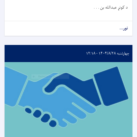
د کونړ عبدالله بن . . .
نور...
چهارشنبه ۱۴۰۴/۸/۲۸ - ۱۲:۱۸