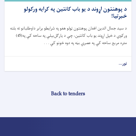
د پوهنتون اړوند د یو باب کانتین په کرايه ورکولو
خبرتيا!
د سید جمال الدین افغان پوهنتون ټولو هغو په شرایطو برابر داوطلبانو ته بلنه
ورکوي د خپل اړوند یو باب کانتین، چې د یارگل‌بېلې په ساحه کې په(45)
متره مربع ساحه کې په عصري بڼه په دوه خونو کې . . .
نور...
Back to tenders