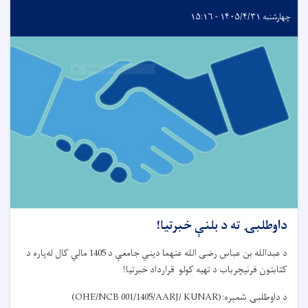
چهارشنبه ۱۴۰۵/۴/۳۱ - ۱۵:۱۶
داوطلبۍ ته د بلنې خبرتیا!
د عبدالله بن عباس رضی الله عنهما دیني جامعې د 1405 مالي کال له‌پاره د
کتابتون فرنیچرباب د تهیه کولو قرارداد خبرتیا
!
د داوطلبۍ شمېره
:
(OHE/NCB 001/1405/AARJ/ KUNAR)