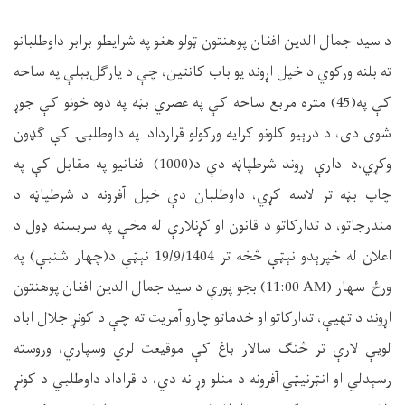
د سید جمال الدین افغان پوهنتون ټولو هغو په شرایطو برابر داوطلبانو
ته بلنه ورکوي د خپل اړوند یو باب کانتین، چې د یارگل‌بېلې په ساحه
کې په(45) متره مربع ساحه کې په عصري بڼه په دوه خونو کې جوړ
شوی دی، د درېیو کلونو کرایه ورکولو قرارداد په داوطلبۍ کې گډون
وکړي،د ادارې اړوند شرطپاڼه دې د(1000) افغانیو په مقابل کې په
چاپ بڼه تر لاسه کړي، داوطلبان دې خپل آفرونه د شرطپاڼه د
مندرجاتو، د تدارکاتو د قانون او کړنلارې له مخې په سربسته ډول د
اعلان له خپرېدو نېټې څخه تر 19/9/1404 نېټې د(چهار شنبې) په
ورځ سهار
(11:00 AM)
بجو پورې د سید جمال الدین افغان پوهنتون
اړوند د تهیې، تدارکاتو او خدماتو چارو آمریت ته چې د کونړ جلال اباد
لویې لارې تر څنگ سالار باغ کې موقیعت لري وسپاري، وروسته
رسېدلي او انټرنیټي آفرونه د منلو وړ نه دي، د قراداد داوطلبي د کونړ