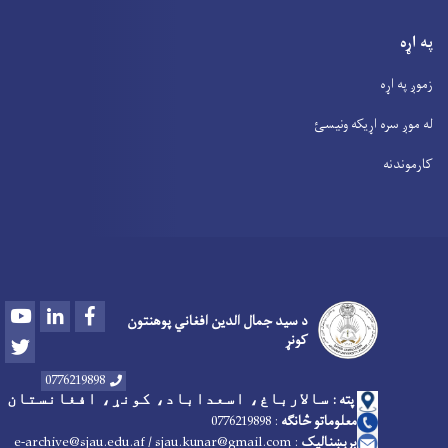
په اړه
زموږ په اړه
له موږ سره اړیکه ونیسئ
کارموندنه
Youtube
LinkedIn
Facebook
د سید جمال الدین افغاني پوهنتون
کونړ
Twitter
0776219898
پته :
سالارباغ، اسعداباد، کونړ، افغانستان
معلوماتو څانګه
:
6219898
7
07
برېښنالیک
: e-archive@sjau.edu.af / sjau.kunar@gmail.com