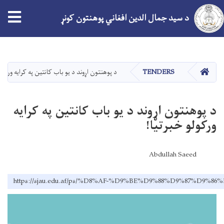
tion
د سید جمال الدین افغاني پوهنتون کونړ
اصلي
منځپانګه
دانګل
کور
TENDERS
د پوهنتون اړوند د یو باب کانتین په کرايه ورکول
د پوهنتون اړوند د یو باب کانتین په کرايه
ورکولو خبرتيا!
Abdullah Saeed
https://sjau.edu.af/ps/%D8%AF-%D9%BE%D9%88%D9%8