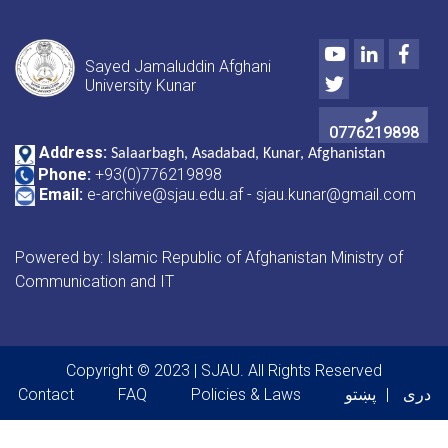
Youtube
LinkedIn
Face
Sayed Jamaluddin Afghani
Twitter
University Kunar
0776219898
Address:
Salaarbagh, Asadabad, Kunar, Afghanistan
Phone:
+93(0)776219898
Email:
e-archive@sjau.edu.af - sjau.kunar@gmail.com
Powered by: Islamic Republic of Afghanistan Ministry of
Communication and IT
Copyright © 2023 | SJAU. All Rights Reserved
Footer menu
دری
پښتو
Policies & Laws
FAQ
Contact