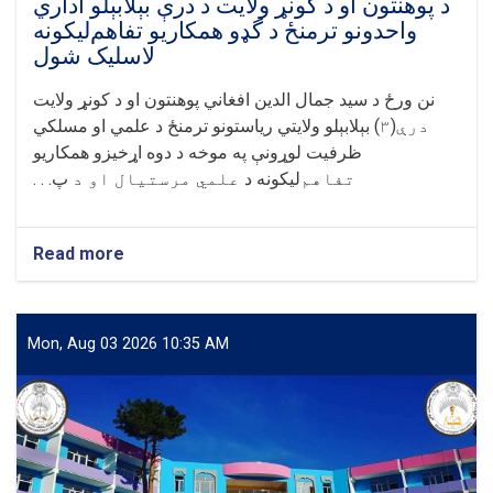
د پوهنتون او د کونړ ولايت د درې بېلابېلو اداري
واحدونو ترمنځ د گډو همکاريو تفاهم‌ليکونه
لاسليک شول
نن ورځ
د سيد جمال الدين افغاني پوهنتون او د کونړ ولايت
درې(۳)
بېلابېلو ولايتي رياستونو ترمنځ د علمي او مسلکي
ظرفيت لوړونې په موخه د دوه اړخيزو همکاريو
تفاهم
‌ليکونه د
علمي مرستيال او د
پ. . .
Read more
about
د
پوهنتون
او
د
Mon, Aug 03 2026 10:35 AM
کونړ
ولايت
د
درې
بېلابېلو
اداري