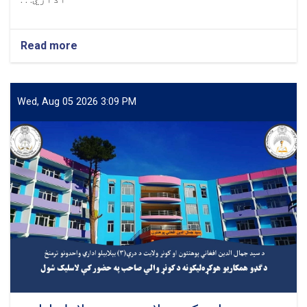
Read more
about
سید
جمال
الدین
افغاني
Wed, Aug 05 2026 3:09 PM
پوهنتون
د
افغانستان
د
څلورو
مخکښو
او
برياليو
پوهنتونونو
په
کتار
کې
وځلېد