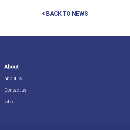
او
کونړ
BACK TO NEWS
ولايت
د
پنځه
بېلابېلو
اداري
واحدونو
ترمنځ
د
گډو
همکاريو
About
هوکړه‌ليکونه
د
about us
کونړ
والي
Contact us
صاحب
په
jobs
حضور
کې
لاسليک
شول