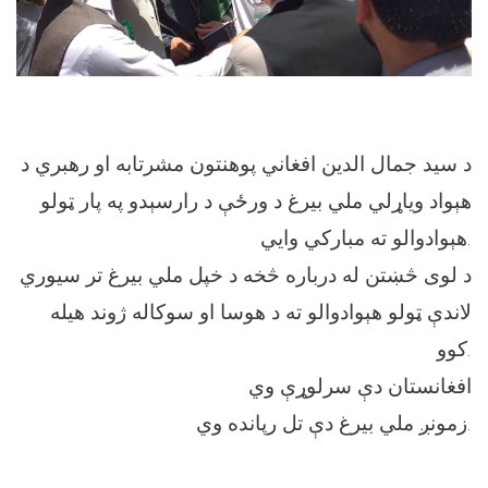
د سيد جمال الدين افغاني پوهنتون مشرتابه او رهبري د
هېواد وياړلي ملي بيرغ د ورځې د رارسېدو په پار ټولو
هېوادوالو ته مبارکي وايي.
د لوی څښتن له درباره څخه د خپل ملي بيرغ تر سیوري
لاندې ټولو هېوادوالو ته د هوسا او سوکاله ژوند هيله
کوو.
افغانستان دې سرلوړې وي
زمونږ ملي بيرغ دې تل رپانده وي.