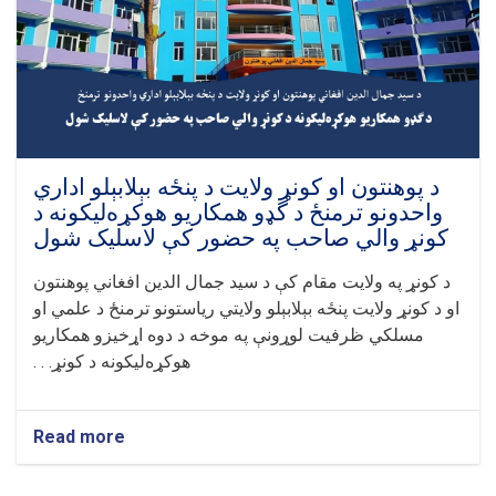
واحدونو
ترمنځ
د
گډو
همکاريو
تفاهم‌ليکونه
لاسليک
شول
د پوهنتون او کونړ ولايت د پنځه بېلابېلو اداري
واحدونو ترمنځ د گډو همکاريو هوکړه‌ليکونه د
کونړ والي صاحب په حضور کې لاسليک شول
د کونړ په ولايت مقام کې د سيد جمال الدين افغاني پوهنتون
او د کونړ ولايت پنځه بېلابېلو ولايتي رياستونو ترمنځ د علمي او
مسلکي ظرفيت لوړونې په موخه د دوه اړخيزو همکاريو
هوکړه‌ليکونه د کونړ. . .
Read more
about
د
پوهنتون