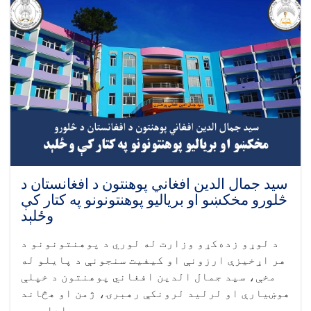
سید جمال الدین افغاني پوهنتون د افغانستان د
څلورو مخکښو او برياليو پوهنتونونو په کتار کې
وځلېد
د لوړو زده‌کړو وزارت له لوري د پوهنتونونو د
هر اړخيزې ارزونې او کيفيت سنجونې د پايلو له
مخې، سيد جمال الدین افغاني پوهنتون د خپلې
هوښيارې او لرليد لرونکې رهبرۍ، ژمن او هڅاند
اداري. . .