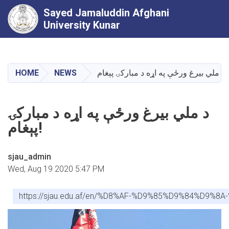
Sayed Jamaluddin Afghani
University Kunar
Skip
to
main
د ملي بيرغ ورځې په اړه د مبارکۍ پېغام!
NEWS
HOME
content
د ملي بيرغ ورځې په اړه د مبارکۍ
پېغام!
sjau_admin
Wed, Aug 19 2020 5:47 PM
https://sjau.edu.af/en/%D8%AF-%D9%85%D9%84