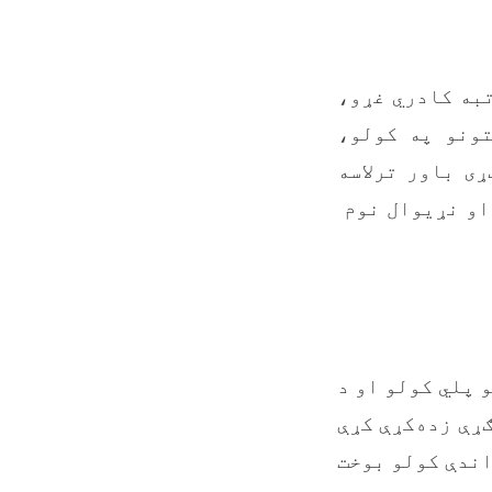
تبه کادري غړو،
تونو په کولو،
ی باور ترلاسه
او نړيوال نوم
 پلي کولو او د
ړې زده‌کړې کړې
اندې کولو بوخت