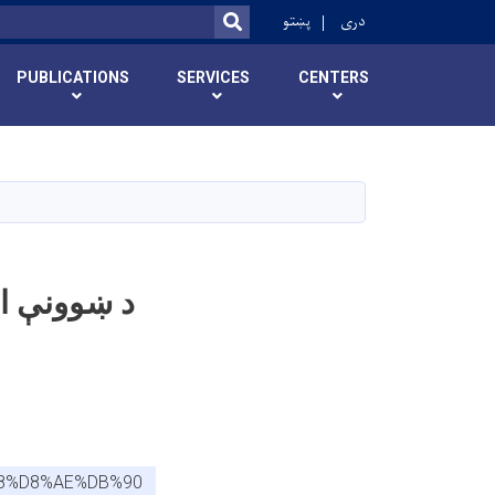
r
دری
پښتو
SEARCH
PUBLICATIONS
SERVICES
CENTERS
د ښوونې او
88%D8%AE%DB%90