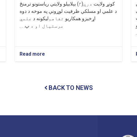
کونړ ولايت
درې(۳)
بېلابېلو ولايتي رياستونو ترمنځ
د علمي او مسلکي ظرفيت لوړونې په موخه د دوه
اړخيزو همکاريو
تفاهم
‌ليکونه د
علمي
مرستيال او د
پ. . .
Read more
about
د
پوهنتون
او
د
کونړ
BACK TO NEWS
ولايت
د
درې
بېلابېلو
اداري
واحدونو
ترمنځ
د