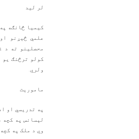
لر ليد
کيميا څانګه په 
علمي څېړنو او 
محصلينو ته د غ
کولو ترڅنګ يو 
ولري.
ماموريت
په تدريسي او اد
لېسانس په کچه ف
وي د ملک په کچه