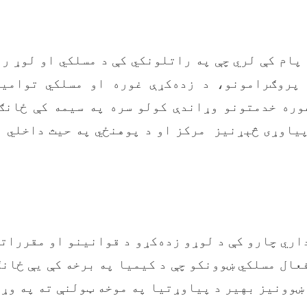
پام کې لري چې په راتلونکي کې د مسلکي او لوړ ر
پروګرامونو، د زده‌کړې غوره او مسلکي توامي
وره خدمتونو وړاندې کولو سره په سيمه کې ځانګړ
پياوړی څېړنيز مرکز او د پوهنځي په حيث داخلي 
اري چارو کې د لوړو زده‌کړو د قوانينو او مقرراتو
عال مسلکي ښوونکو چې د کيميا په برخه کې يې ځانګ
 ښوونيز بهير د پياوړتيا په موخه ټولنې ته په وړ