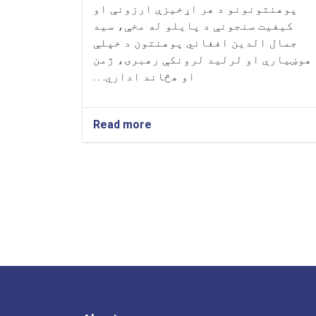
پوهنتونونو د هر اړخيزې ارزونې او
کيفيت سنجونې د پايلو له مخې، سيد
جمال الدین افغاني پوهنتون د خپلې
هوښيارې او لرليد لرونکې رهبرۍ، ژمن
او هڅاند اداري. . .
Read more
about
سید
جمال
الدین
افغاني
پوهنتون
د
افغانستان
د
څلورو
مخکښو
او
برياليو
پوهنتونونو