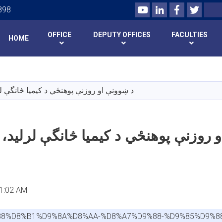
Youtube
LinkedIn
Facebook
Twitte
Search
898
OFFICE
DEPUTY OFFICES
FACULTIES
HOME
Skip
to
main
د ښوونې او روزنې پوهنځي د کيميا څانگې ل
content
 روزنې پوهنځي د کيميا څانگې لرليد، 
11:02 AM
%88%D8%B1%D9%8A%D8%AA-%D8%A7%D9%88-%D9%85%D9%