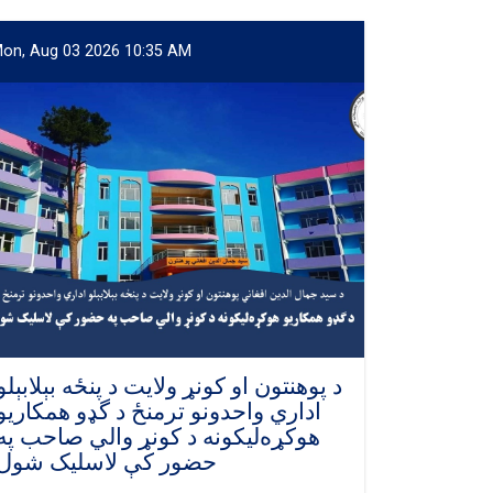
on, Aug 03 2026 10:35 AM
د پوهنتون او کونړ ولايت د پنځه بېلابېلو
اداري واحدونو ترمنځ د گډو همکاريو
هوکړه‌ليکونه د کونړ والي صاحب په
حضور کې لاسليک شول