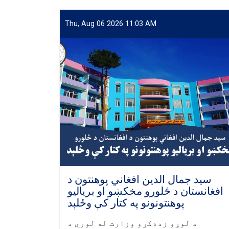
Thu, Aug 06 2026 11:03 AM
سید جمال الدین افغاني پوهنتون د
افغانستان د څلورو مخکښو او برياليو
پوهنتونونو په کتار کې وځلېد
د لوړو زده‌کړو وزارت له لوري د