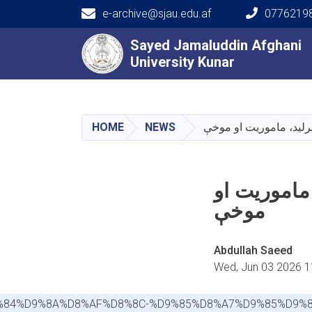
e-archive@sjau.edu.af
0776219
Main navigation
Sayed Jamaluddin Afghani
Sayed Jamaluddin Afghani
University Kunar
University Kunar
رليد، ماموريت او موخې
NEWS
HOME
ماموريت او
موخې
Abdullah Saeed
Wed, Jun 03 2026 
%D9%84%D9%8A%D8%AF%D8%8C-%D9%85%D8%A7%D9%85%D9