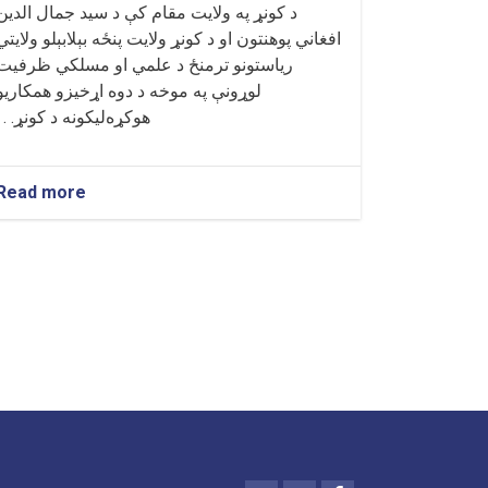
د کونړ په ولايت مقام کې د سيد جمال الدين
افغاني پوهنتون او د کونړ ولايت پنځه بېلابېلو ولايتي
رياستونو ترمنځ د علمي او مسلکي ظرفيت
لوړونې په موخه د دوه اړخيزو همکاريو
هوکړه‌ليکونه د کونړ. . .
Read more
about
د
پوهنتون
او
کونړ
ولايت
د
پنځه
بېلابېلو
اداري
واحدونو
ترمنځ
د
گډو