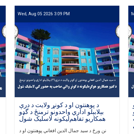
Wed, Aug 05 2026 3:09 PM
M
د پوهنتون او د کونړ ولايت د درې
بېلابېلو اداري واحدونو ترمنځ د گډو
همکاريو تفاهم‌ليکونه لاسليک شول
نن ورځ
د سيد جمال الدين افغاني پوهنتون او د