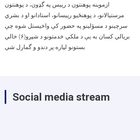
ازموينه پوهنتون د رييس په گډون، د پوهنتون
مرستيالانو، د پوهنځيو رييسانو، استادانو او د بشري
سرچينو د مسؤلينو په حضور کې واخيستل شوه چې
بريالي کسان به يې د ملکي خدمتونو د شپږو(۶) خالي
بستونو لپاره پر دندو و گمارل شي.
Social media stream