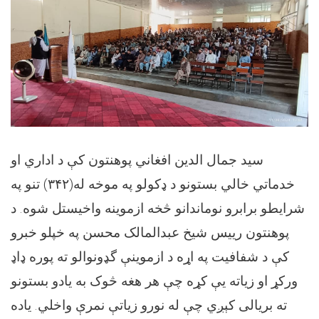
سيد جمال الدين افغاني پوهنتون کې د اداري او
خدماتي خالي بستونو د ډکولو په موخه له(۳۴۲) تنو په
شرايطو برابرو نوماندانو څخه ازموینه واخيستل شوه. د
پوهنتون رييس شيخ عبدالمالک محسن په خپلو خبرو
کې د شفافيت په اړه د ازموینې گډونوالو ته پوره ډاډ
ورکړ او زياته یې کړه چې هر هغه څوک به يادو بستونو
ته بريالی کېږي چې له نورو زیاتې نمرې واخلي. ياده