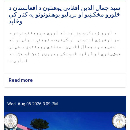
سید جمال الدین افغاني پوهنتون د افغانستان د
څلورو مخکښو او برياليو پوهنتونونو په کتار کې
وځلېد
د لوړو زده‌کړو وزارت له لوري د پوهنتونونو د
هر اړخيزې ارزونې او کيفيت سنجونې د پايلو له
مخې، سيد جمال الدین افغاني پوهنتون د خپلې
هوښيارې او لرليد لرونکې رهبرۍ، ژمن او هڅاند
اداري. . .
Read more
about
سید
جمال
الدین
افغاني
Wed, Aug 05 2026 3:09 PM
پوهنتون
د
افغانستان
د