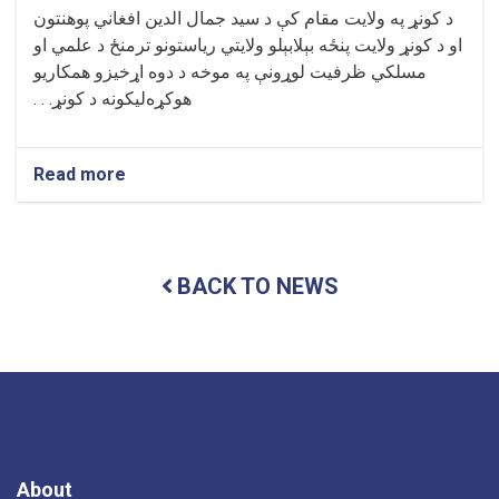
د کونړ په ولايت مقام کې د سيد جمال الدين افغاني پوهنتون
او د کونړ ولايت پنځه بېلابېلو ولايتي رياستونو ترمنځ د علمي او
مسلکي ظرفيت لوړونې په موخه د دوه اړخيزو همکاريو
هوکړه‌ليکونه د کونړ. . .
Read more
about
د
پوهنتون
او
کونړ
BACK TO NEWS
ولايت
د
پنځه
بېلابېلو
اداري
واحدونو
ترمنځ
د
گډو
همکاريو
About