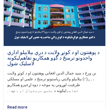
څلورو
مخکښو
او
برياليو
پوهنتونونو
په
کتار
کې
وځلېد
د پوهنتون او د کونړ ولايت د درې بېلابېلو اداري
واحدونو ترمنځ د گډو همکاريو تفاهم‌ليکونه
لاسليک شول
نن ورځ
د سيد جمال الدين افغاني پوهنتون او د کونړ ولايت
درې(۳)
بېلابېلو ولايتي رياستونو ترمنځ د علمي او مسلکي
ظرفيت لوړونې په موخه د دوه اړخيزو همکاريو
تفاهم
‌ليکونه د
علمي مرستيال او د
پ. . .
Read more
about