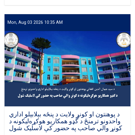
د
پوهنتون
او
د
Mon, Aug 03 2026 10:35 AM
کونړ
ولايت
د
درې
بېلابېلو
اداري
واحدونو
ترمنځ
د
گډو
همکاريو
تفاهم‌ليکونه
لاسليک
شول
د پوهنتون او کونړ ولايت د پنځه بېلابېلو اداري
واحدونو ترمنځ د گډو همکاريو هوکړه‌ليکونه د
کونړ والي صاحب په حضور کې لاسليک شول