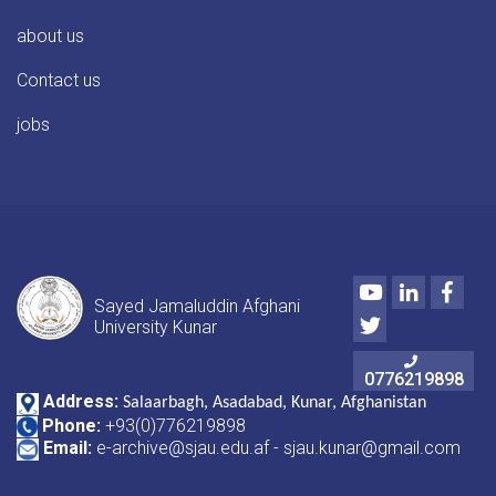
هوکړه‌ليکونه
د
about us
کونړ
والي
Contact us
صاحب
په
jobs
حضور
کې
لاسليک
شول
Youtube
LinkedIn
Face
Sayed Jamaluddin Afghani
Twitter
University Kunar
0776219898
Address:
Salaarbagh, Asadabad, Kunar, Afghanistan
Phone:
+93(0)776219898
Email:
e-archive@sjau.edu.af - sjau.kunar@gmail.com