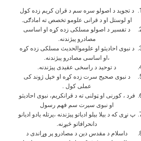
د تجوید د اصولو سره سم د قران کریم زده کول
او لوستل او د قرانی علومو تخصص ته امادګی.
د تفسیر د اصولو مسلکی زده کړه او اساسی
مصادرو پیژندنه.
د نبوی احادیثو او علوموالحدیث مسلکی زده کړه
،او اساسی مصادرو پیژندنه.
د توحید د راسخی عقیدی پیژندنه.
د نبوی صحیح سرت زده کړه او خپل ژوند کی
عملی کول .
فرد ، کورنی او ټولنی ته د قرانکریم، نبوی احادیثو
او نبوی سیرت سم فهم رسول
پ نړی که د بیلا بیلو ادیاتو پیژندنه ،پرتله یادو ادیانو
دانحرافاتو څیړنه.
داسلام د مقدس دین د مصادرو پر وړاندی د