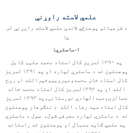
علمي لاسته راوړنې
د شرعياتو پوهنځي لاندې علمي لاسته راوړنې لر
ي:
۱-ماستري:
په ۱۳۹۰ لمريز کال استاد محمد سليم کابل
پوهنتون ته د ماستري لپاره او په ۱۳۹۱ لمريز
کال استاد خان محمد،ميرويس،خيرالله او روح
الله او په ۱۳۹۲لمريز کال استاد محمد خالد
جمالزی،عبدالهادي نورستانی،په ۱۳۹۳ لمريز
کال استاد سيد رضاء الله د ننګرهار پوهنتون
ته د ماستري لپاره معرفی شول، ټول د ماستري
په علمي ګاڼه سمبال او پوهنتون ته راستانه