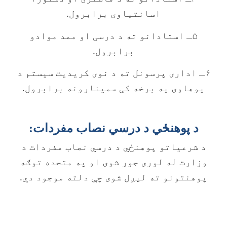
اسانتیاوی برابرول.
۵ـ استادانو ته د درسی او ممد موادو
برابرول.
۶ـ اداری پرسونل ته د نوی کریدیت سیستم د
پوهاوی په برخه کی سمینارونه برابرول.
د پوهنځي د درسي نصاب مفردات:
د شرعياتو پوهنځي د درسي نصاب مفردات د
وزارت له لوری جوړ شوی او په متحده توګه
پوهنتونو ته ليږل شوی چې دلته موجود دي.