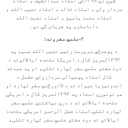
شوي دي.۱۳۹۶کې استاد عبدالطیف ، استاد
سردار ولی ، استاد خالد ، استاد نجیب الله ،
استاد محمد یاسین ، استاد نعمت الله
داماستری په جریان کې دي .
۲-علمي سفرونه:
د پوهنځي سرپرست رئيس نجيب الله صميم په
۱۳۹۳لمريز کال د امريکا متحده ايالاتوته د
دوه هفتو علمي سفر لپاره تللی، او په همدغه
کال استاد پوهيالی سردارولي حقمل د
اندونيزيا هيواد ته د ۱۵ورځني سفر لپاره او
هم نوموړي استاد په ۱۳۹۴لمريز کال د امريکې
متحده ايالاتو ته د درې مياشتني علمي سفر
لپاره تللي.استاد فضل الرحمن امريکې متحده
ايالاتو ته دوه هفتو علمي سفر لپاره تللی،