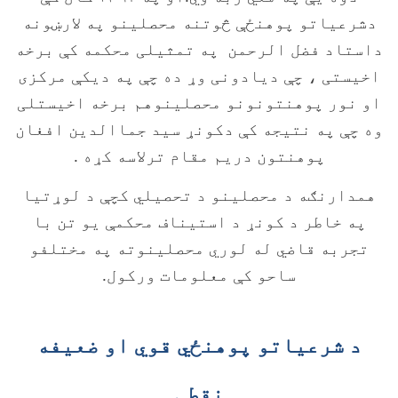
دشرعیاتو پوهنځې څوتنه محصلینو په لارښونه
داستاد فضل الرحمن په تمثیلی محکمه کې برخه
اخیستی ، چې دیادونی وړ ده چې په دیکې مرکزی
او نور پوهنتونونو محصلینوهم برخه اخیستلی
وه چې په نتیجه کې دکونړ سید جماالدین افغان
پوهنتون دریم مقام ترلاسه کړه .
همدارنګه د محصلينو د تحصيلي کچې د لوړتيا
په خاطر د کونړ د استيناف محکمې يو تن با
تجربه قاضي له لوري محصلينوته په مختلفو
ساحو کې معلومات ورکول.
د شرعياتو پوهنځي قوي او ضعيفه
نقطې