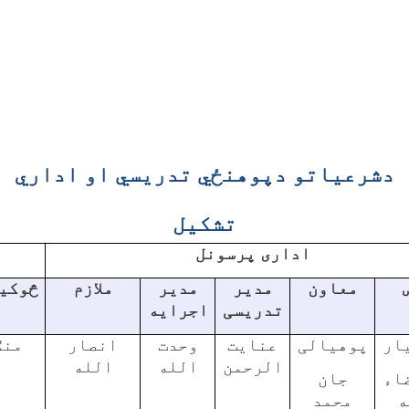
دشرعیاتو دپوهنځي تدریسي او اداري
تشکیل
اداری پرسونل
معاون
مدیر
مدیر
ملازم
څوکي
تدریسی
اجرایه
ار
پوهیالی
عنایت
وحدت
انصار
منګ
الرحمن
الله
الله
اء
جان
ه
محمد