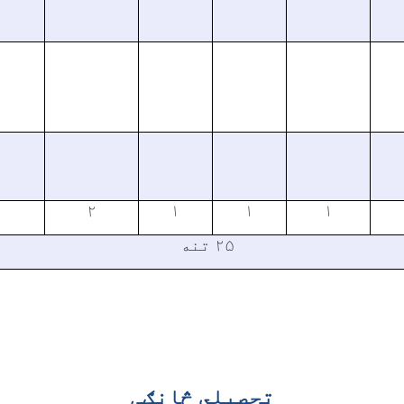
۲
۱
۱
۱
۲۵ تنه
تحصیلي څانګې