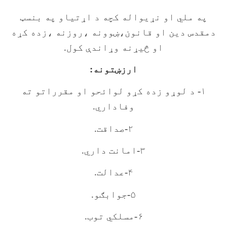
په ملي او نړيواله کچه د اړتياو په بنسټ
دمقدس دين او قانون،ښوونه ،روزنه ،زده کړه
او څيړنه وړاندې کول.
ارزښتونه:
۱- د لوړو زده کړو لوائحو او مقرراتو ته
وفاداري.
۲-صداقت.
۳-امانت داري.
۴-عدالت.
۵-جوابګو.
۶-مسلکي توب.