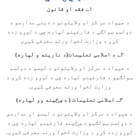
۱ـ فقه او قانون
د هیواد مر کز او ولایتونو د دینی مدارسو د
دولسم ټولګی د فارغینو لپاره چې د لوړو زده
کړو د وزارت لخوا ورته معرفی کیږی
۲ـ د اسلامی تعلیمات(د نارینه و لپاره)
د هیواد د مرکز او ولایتونو د لیسو د دولسم
ټولګیو د فارغینو لپاره چی د لوړو زده کړو د
وزارت لخوا ورته معرفی کیږی.
۳ـ اسلامی تعلیمات ( د ښځینه وو لپاره)
د هیواد د مرکز او ولایتونو د لیسو او مدارسو
د دولسم ټولګیو د ښځينه فارغینو لپاره چی د
لوړو زده کړو د وزارت لخوا ورته معرفی کیږی.