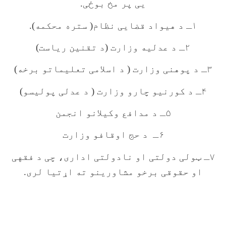
یی پر مخ بوځی.
۱ـ د هیواد قضایی نظام( ستره محکمه).
۲ـ د عدلیه وزارت (د تقنین ریاست)
۳ـ د پوهنی وزارت ( د اسلامی تعلیماتو برخه)
۴ـ د کورنیو چارو وزارت ( د عدلی پولیسو)
۵ـ د مدافع وکیلانو انجمن
۶ـ د حج اوقافو وزارت
۷ـ ټولی دولتی او نادولتی اداری، چی د فقهی
او حقوقی برخو مشاورینو ته اړتیا لری.