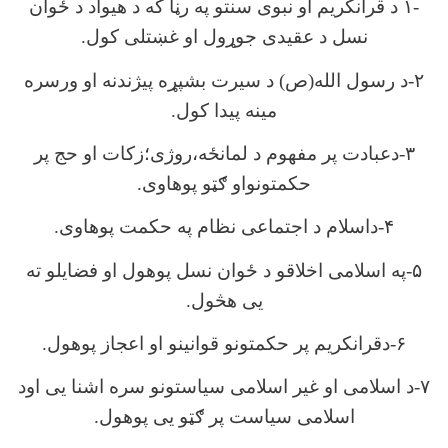
-۱ د قرانکریم او نبوی سنتو په رڼا که د هیواد د ځوان
نسل د عقیدی جوړول او غښتلی کول.
۲-د رسول الله(ص) د سیرت بشپړه پیژندنه او ورسره
مینه پیدا کول.
۳-دعبادت پر مفهوم د لمانځه،روژی؛زکات او حج پر
حکمتونواو ګټو پوهاوی.
۴-داسلام د اجتماعی نظام په حکمت پوهاوی.
۵-په اسلامی اخلاقو د ځوان نسل پوهول او فضایلو ته
یی هڅول.
۶-دقرانکریم پر حکمتونو قوانینو او اعجاز پوهول.
۷-د اسلامی او غیر اسلامی سیاستونو سره اشنا یی اود
اسلامی سیاست پر ګټو یی پوهول.