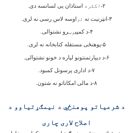
۲-
اکثره
استاذان یی لسانسه دی.
۳-انټرنیت ته
تر
اوسه لاس رسی نه لری.
۴-د کمپی
وټ
رو نشتوالی.
۵-پوهنځی مستقله کتابخانه نه لری.
۶-د دیپارتمنتونو لپاره د خونو نشتوالی.
۷-د اداری پرسونل کمبود.
۸-د مالی امکاناتو نه شتون.
د شرعیاتو پوهنځي د نیمګړتیاوو د
اصلاح لاری چاری