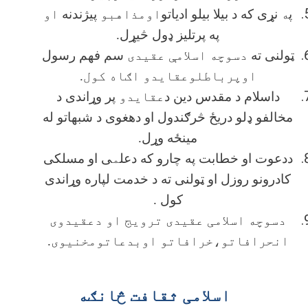
پ
ه
نړی که د بیلا بیلو ادیاتو
اومذاهبو
پیژندنه
او
په پرتلیز ډول څیړل.
ټولنی ته
دسوچه اسلامې عقیدی
سم فهم رسول
اوپرباطلوعقایدو اګاه کول.
داسلام د مقدس دین د
عقایدو
پر وړاندی د
مخالفو ډلو دریځ څرګندول او دهغوی د شبهاتو له
مینځه وړل.
ددعوت او خطابت په چارو که دعل
م
ی او مسلکی
کادرونو روزل او ټولنی ته د خدمت لپاره وړاندی
کول .
دسوچه اسلامی عقیدی ترویج او دعقیدوی
انحرافاتو،خرافاتو اوبدعاتومخنیوی.
اسلامی ثقافت څانګه