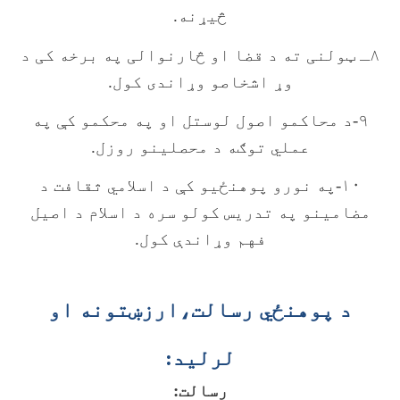
څیړنه.
۸ـ ټولنی ته د قضا او څارنوالی په برخه کی د
وړ اشخاصو وړاندی کول.
۹-د محاکمو اصول لوستل او په محکمو کې په
عملي توګه د محصلينو روزل.
۱۰-په نورو پوهنځيو کې د اسلامي ثقافت د
مضامينو په تدريس کولو سره د اسلام د اصيل
فهم وړاندې کول.
د پوهنځي رسالت،ارزښتونه او
لرليد:
رسالت: