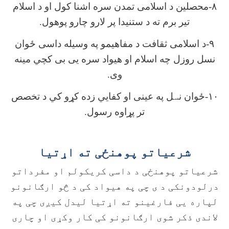
۸-محصلین د اسلامی تمدن سره اشنا کول او د اسلام
تیر برم ته د ستنیدا پر لارو چارو پوهول.
۹-د اسلامی ثقافت د مفاهیمو په وسیله داسی ځوان
نسل روزل چه اسلام او هیواد سره یی بی کچي مینه
وی.
۱۰-ځوان ن
س
ل په عینی او کفایي زده کړو کي د تخصص
تر پړاوه رسول.
شرعیاتو پوهنځی ته اړتیا
شرعياتو پوهنځی د داسی کریکولم او مفرداتو
درلودونکی د ی چی په هیواد کی د څو ارګانونو
لپاره یی فارغینو ته اړتیا لیدل کیږی چی په
لاندی ذکر شوی ارګانونو کی کار وکړی او چاری