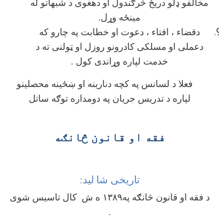
مخالفو ډلو دریځ څرګندول او دهغوی د شبهاتو له
مینځه وړل.
دقضاء ، افتاء ، دعوت او خطابت په چارو که
دعملی او مسلکی کادرونو روزل او ټولنی ته د
خدمت لپاره وړاندی کول .
فعلا د لسانس په کچه دنارینه او ښځینه محصلینو
لپاره د تدریس جریان په دومداره توګه ساتل
فقه او قانون څانګه
تاریخی شا لید:
د فقه او قانون څانګه په۱۳۸۹ ه ش کال تاسیس شوی
.