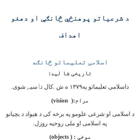
د شرعياتو پوهنځي څانګې او دهغو
اهداف
اسلامی تعلیماتو څانګه
تاریخی شا لید:
داسلامی تعلیماتو په۱۳۷۹ ه ش .کال ت
أ
سی
س
شوی.
مرام:(
vision
)
د اسلامی او شرعی علومو په برخه کی د هیواد د بچیانو
په اسلامی او ملی روحیه روزل.
موخی : (
objects
)