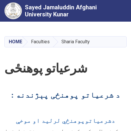
Sayed Jamaluddin Afghani
University Kunar
Skip
to
main
HOME
Faculties
Sharia Faculty
content
شرعیاتو پوهنځی
د شرعياتو پوهنځ
ی پېژندنه :
دشرعیاتوپوهنځي
لرليد او موخې