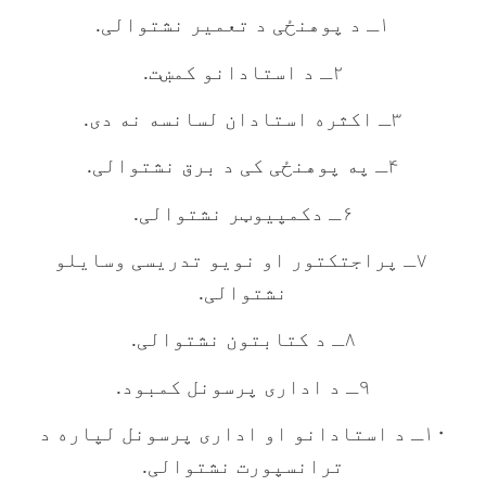
۱ـ د پوهنځی د تعمیر نشتوالی.
۲ـ د استادانو کمښت.
۳ـ اکثره استادان لسانسه نه دی.
۴ـ په پوهنځی کی د برق نشتوالی.
۶ـ دکمپیوټر نشتوالی.
۷ـ پراجتکتور او نویو تدریسی وسایلو
نشتوالی.
۸ـ د کتابتون نشتوالی.
۹ـ د اداری پرسونل کمبود.
۱۰ـ د استادانو او اداری پرسونل لپاره د
ترانسپورت نشتوالی.