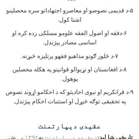
۵-د قدیمی نصوصو او معاصرو اجتهاداتو سره محصلینو
اشنا کول.
۶-دفقه او اصول الفقه علومو مسلکی زده کره او
اساسی مصادر پیژندل.
۷-د څلور ګونو مذاهبو فقهو پرتلیزه څیړنه.
۸-د افغانستان او نړیوالو قوانینو په هکله محصلین
پوهول.
۹-د قرانکریم او نبوی احادیثو که د احکامو اړوند نصوص
په تحقیقی توګه څیړل او استنبات احکام پیژندل.
عقیدی ديپارتمنت
تاریخی شا لید:
دعقیدی دیپارتمنت
په
۱۳۹۲
هـ
ش
.