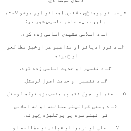
شرعياتو پوهنځي دلاندې اهدافو اوږ موخو لاسته
راوړلو په خاطر تاسيس شوی دی:
۱ـ د اسلامی عقیدی اساسی زده کړه.
۲ـ د نور ادیانو او مذاهبو هر اړخیز مطالعو
او څیړنه.
۳ـ د تفسیر او حدیث اساسی زده کړه.
۴ـ د تفسیر او حدیث اصول لوستل.
۵ـ د فقه او اصول فقه په بنسټیزه توګه لوستل.
۶ـ د وضعی قوانینو مطالعه او له اسلامی
قوانینو سره یی پرتلیزه څیړنه.
۷ـ د ملی او نړیوالو قوانینو مطالعه او