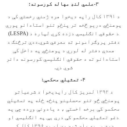
۳-علمي لنډ مهاله کورسونه:
د ۱۳۹۱ کال راپه ديخوا هره ژمني رخصتي کې د
پوهنځي دريو څخه تر پنځو تنو استادانو پورې
د حقوقي انګليسي دزده کړي لپاره د (
(LESPA
دفتر پروګرامونو ته معرفي شوي.ددې ترڅنګ د
همدې دفتر له لوري د پوهنځي په داخل کې
استادانو ته د حقوقي انګليسي کورسونه دائر
شوي دي.
۴- تمثيلي محکمې:
د ۱۳۹۲ لمريز کال راپديخوا د شرعياتو
پوهنځي څو تنو محصلينو پنځه ځله په تمثيلي
محکمو کې برخه اخستې ، د يادونې وړده چې په
دغو تمثيلي محکمو کې درې يې په انګليسي او
دوه يې په ملي ژبه وي.او په ۱۳۹۶ کال کې