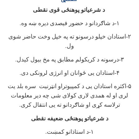
د شرعیاتو پوهنځی قوی نقطی
۱-د شاګردانو د حضور فیصدی دیره ښه وه.
۲-استادان خپلو درسونو ته په خپل وخت حاضر شوی
ول.
۳-درسونه د کریکولم مطابق په مخ بیول کیدل.
۴-استادان یی ځوانان او انرژی لرونکی دی.
۵-اکثره استادان یی د کمپیوتراو انټرنیت سره بلد یت
لری او له همدی لاری کولای شی چه دیر معلومات
ترلاسه کړی او شاګردانو ته یی انتقال کری.
د شرعیاتو پوهنځی ضعیفه نقطی
۱-د استاذانو کمښت.