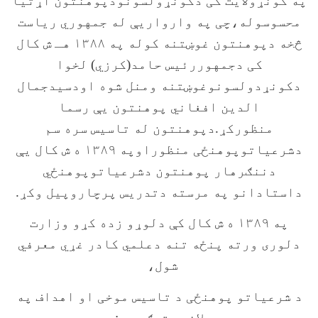
په کونړولایت کی دکونړولسونودپوهنتون اړتیا
محسوسوله،چی په وارواریې له جمهوري ریاست
څخه دپوهنتون غوښتنه کوله په ۱۳۸۸ هـ ش کال
کی دجمهوررئیس حامد(کرزي) لخوا
دکونړدولسونوغوښتنه ومنل شوه اودسیدجمال
الدین افغاني پوهنتون یې رسما
منظورکړ.دپوهنتون له تاسیس سره سم
دشرعیاتوپوهنځی منظوراوپه ۱۳۸۹ ه ش کال یې
دننګرهار پوهنتون دشرعیاتوپوهنځي
داستادانو په مرسته دتدریس پرچاروپیل وکړ.
په ۱۳۸۹ ه ش کال کې دلوړو زده کړو وزارت
دلوری ورته پنځه تنه دعلمي کادر غړي معرفي
شول،
د شرعیاتو پوهنځی د تاسیس موخی او اهداف
په
لاندې توګه دي: