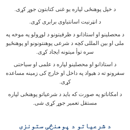
د خپل پوهنځی لپاره یو غنی کتابتون جوړ کړی.
د انټرنیت اسانتیاوی برابری کړی.
د محصلینو او استاذانو د ظرفیتونو د لوړولو په موخه په
ملی او بین المللی
کچه د شرعی پوهنتونونو او پوهنځیو
سره توأ میتونه ایجاد کړی.
د استاذانو او محصلینو لپاره د علمی او سیاحتی
سفرونو ته د هیواد په داخل او خارج کی زمینه مساعده
کړی.
د امکاناتو په صورت که باید د شرعیاتو پوهنځی لپاره
مستقل تعمیر جوړ کړی شی.
د شرعیاتو د پوهنځی ستونزی