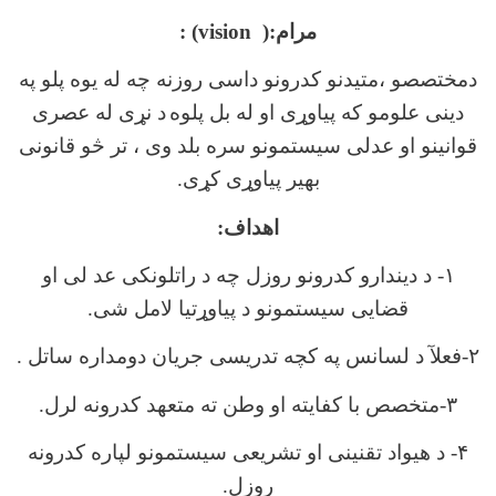
مرام:(
vision
)
:
دمختصصو ،متیدنو کدرونو داسی روزنه چه له یوه پلو په
دینی علومو که پیاوړی او له بل پلوه
د نړی له عصری
قوانینو او عدلی سیستمونو سره بلد وی ، تر څو قانونی
بهیر پیاوړی کړی.
اهداف
:
۱- د دیندارو کدرونو روزل چه د راتلونکی عد لی او
قضایی سیستمونو د پیاوړتیا لامل شی.
۲-فعلآ د لسانس په کچه تدریسی جریان دومداره ساتل .
۳-متخصص با کفایته او وطن ته متعهد کدرونه لرل.
۴- د هیواد تقنینی او تشریعی سیستمونو لپاره کدرونه
روزل.