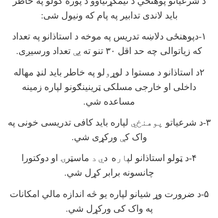
د شرعیاتو پوهنځي د نیمګړتیاوو د پوره کولو په خاطر
باید لاندی تدابیر په پام که ونیول شی:
۱-دپوهنځی دلاښه تدریس په موخه د استاذانو په تعداد
که زیاتوالی چه حد اقل ۳۰ تنو ته ی
ې
تعداد ورسیږی.
۲د استاذانو د مستوا د لوړ
و
لو په خاطر باید لنډ مهاله
داخلی او خارجی مسلکی ټرینینګونو لپاره زمینه
مساعده شي.
۳-د شرعیاتو
پوهنځي
لپاره باید کافی تدریسی خونی په
واک ک
ې
ورکړی شي.
۴-د ټولو استاذانو لپ
ار
ه
د
ي
د
ماسټرۍ او دوکتورا
چانسونه برابر کړل شي.
۵-د ضرورت وړ شیانو لپاره یو څه اندازه مالي امکانات
په واک کی ورکړل شي.