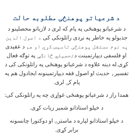
د شرعیاتو پوهنځی مطلوبه حالت
د شرعیاتو پوهنځی په پام که لری د لازیاتو محصلینو د
جذبولو په خاطر په نږدی راتلونکی کی
د اصول الدين
په نوم مستقل پوهنځی تاسيس کړي او هم
د عقیدی
او فلسفی دیپارتمینت د
تحصيلي څانګې
په توګه فعال
کړی.له دینه علاوه د شرعیاتو پوهنځی په راتلونکی کی د
تفسیر
،
حدیث او اصول فقه دیپارتمینونه ایجادول هم په
پام ک
ې
لری.
همدا راز د شرعیاتو پوهنځی غواړی چه په راتلونکی کی
:
د خپلو استاذانو شمیر زیات کړی.
د خپلو استاذانو لپاره د ماسترۍ او دوکتورا چانسونه
برابر کړی.