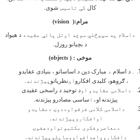
کال
کې تاسیس
شوی.
مرام:(
vision
)
داسلام په سپیڅلي سوچه اوتل پاتې عقیده
د هیواد
د بچیانو روزل.
موخی : (
objects
)
. د اسلام
د
مبارک دین د اساساتو ، بنیادی عقایدو
، ګروهو، کلیدی افکارو
او
نظریاتو
پيژندنه.
داسلامی عقایدو
او
د توحید د راسخی عقیدی
پیژندنه
او
دا
ساسی مصادرو پیژندنه
.
داسلامی کلامی فرقواوددوۍ دعقایدو
اوافکاروپیژندنه.
دمعاصروفکری مکتبونواودهغوۍ
دافکارو،اهدافواووسایلوپیژندنه.