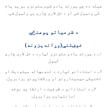
هیله ده چی پورته یادی شوی ستونزی مو په پام
کی ونیول شی او د حل لاری چاری یی ولټول شی.
د شرعياتو پوهنځي
غوښتنې(وړانديزونه)
۱ـ د پورته یادو ستونزو لپاره د حل لاری چاری
لټول
۲ـ د استادانو لپاره د لنډمهاله میتودیک او
تخنیکی سیمینارونو او ورکشاپونو برابرول.
۳ـ د استادانو د ظرفیت د ارتقا په موخه
اسانتیاوی برابرول.
۴ـ استادانو ته د ماستری او دکتورا