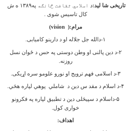
تاریخی شا لید:
د
اسلامي ثقافت څانګه
په۱۳۸۹ ه ش
کال تاسیس شوی .
مرام:(
vision
)
۱-دالله جل جلاله او د دارینو کامیابی.
۲-د دین پالنی او وطن دوستی په حس د ځوان نسل
روزنه.
۳-د اسلامی فهم ترویج او نورو علومو سره اړیکی.
۴-د اسلام د مقد س دین د شاملي پوهي لپاره هڅي.
۵-داسلام د سپیڅلی دین د تطبیق لپاره په فکرونو
خواری کول.
اهداف
: